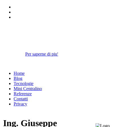
I cookies ci aiutano a fornire i nostri
servizi.
Continuando la navigazione sul sito accetti l'utilizzo dei cookies da
parte nostra.
Per saperne di piu'
Approvo
Home
Blog
Tecnologie
Mini Centralino
Referenze
Contatti
Privacy
Ing. Giuseppe