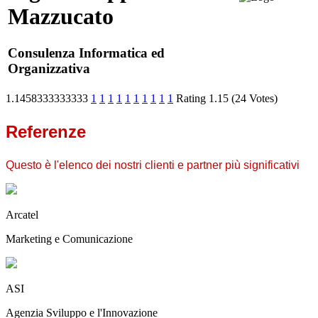
Mazzucato
Consulenza Informatica ed
Organizzativa
1.1458333333333
1
1
1
1
1
1
1
1
1
1
Rating 1.15 (24 Votes)
Referenze
Questo è l'elenco dei nostri clienti e partner più significativi
Arcatel
Marketing e Comunicazione
ASI
Agenzia Sviluppo e l'Innovazione