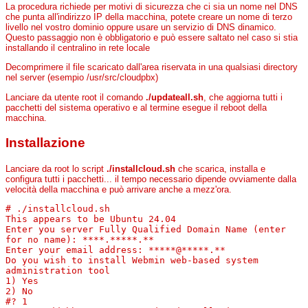
La procedura richiede per motivi di sicurezza che ci sia un nome nel DNS
che punta all'indirizzo IP della macchina, potete creare un nome di terzo
livello nel vostro dominio oppure usare un servizio di DNS dinamico.
Questo passaggio non è obbligatorio e può essere saltato nel caso si stia
installando il centralino in rete locale
Decomprimere il file scaricato dall'area riservata in una qualsiasi directory
nel server (esempio /usr/src/cloudpbx)
Lanciare da utente root il comando
./updateall.sh
, che aggiorna tutti i
pacchetti del sistema operativo e al termine esegue il reboot della
macchina.
Installazione
Lanciare da root lo script
./installcloud.sh
che scarica, installa e
configura tutti i pacchetti... il tempo necessario dipende ovviamente dalla
velocità della macchina e può arrivare anche a mezz'ora.
# ./installcloud.sh
This appears to be Ubuntu 24.04
Enter you server Fully Qualified Domain Name (enter
for no name): ****.*****.**
Enter your email address: *****@*****.**
Do you wish to install Webmin web-based system
administration tool
1) Yes
2) No
#? 1