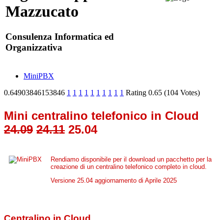
Mazzucato
Consulenza Informatica ed
Organizzativa
MiniPBX
0.64903846153846
1
1
1
1
1
1
1
1
1
1
Rating 0.65 (104 Votes)
Mini centralino telefonico in Cloud
24.09
24.11
25.04
Rendiamo disponibile per il download un pacchetto per la
creazione di un centralino telefonico completo in cloud.
Versione 25.04 aggiornamento di Aprile 2025
Centralino in Cloud