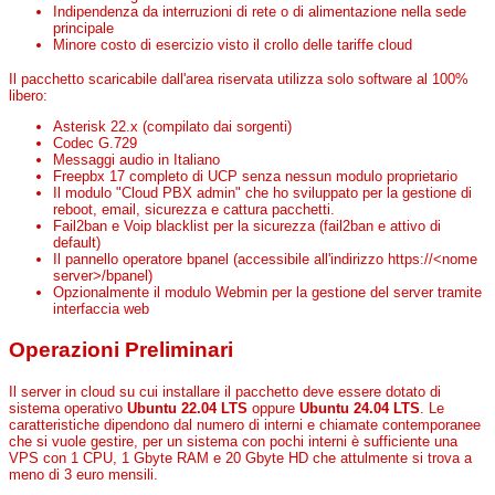
Indipendenza da interruzioni di rete o di alimentazione nella sede
principale
Minore costo di esercizio visto il crollo delle tariffe cloud
Il pacchetto scaricabile dall'area riservata utilizza solo software al 100%
libero:
Asterisk 22.x (compilato dai sorgenti)
Codec G.729
Messaggi audio in Italiano
Freepbx 17 completo di UCP senza nessun modulo proprietario
Il modulo "Cloud PBX admin" che ho sviluppato per la gestione di
reboot, email, sicurezza e cattura pacchetti.
Fail2ban e Voip blacklist per la sicurezza (fail2ban e attivo di
default)
Il pannello operatore bpanel (accessibile all'indirizzo https://<nome
server>/bpanel)
Opzionalmente il modulo Webmin per la gestione del server tramite
interfaccia web
Operazioni Preliminari
Il server in cloud su cui installare il pacchetto deve essere dotato di
sistema operativo
Ubuntu 22.04 LTS
oppure
Ubuntu 24.04 LTS
. Le
caratteristiche dipendono dal numero di interni e chiamate contemporanee
che si vuole gestire, per un sistema con pochi interni è sufficiente una
VPS con 1 CPU, 1 Gbyte RAM e 20 Gbyte HD che attulmente si trova a
meno di 3 euro mensili.