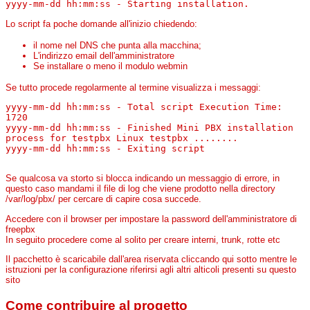
yyyy-mm-dd hh:mm:ss - Starting installation.
Lo script fa poche domande all'inizio chiedendo:
il nome nel DNS che punta alla macchina;
L'indirizzo email dell'amministratore
Se installare o meno il modulo webmin
Se tutto procede regolarmente al termine visualizza i messaggi:
yyyy-mm-dd hh:mm:ss - Total script Execution Time:
1720
yyyy-mm-dd hh:mm:ss - Finished Mini PBX installation
process for testpbx Linux testpbx ........
yyyy-mm-dd hh:mm:ss - Exiting script
Se qualcosa va storto si blocca indicando un messaggio di errore, in
questo caso mandami il file di log che viene prodotto nella directory
/var/log/pbx/ per cercare di capire cosa succede.
Accedere con il browser per impostare la password dell'amministratore di
freepbx
In seguito procedere come al solito per creare interni, trunk, rotte etc
Il pacchetto è scaricabile dall'area riservata cliccando qui sotto mentre le
istruzioni per la configurazione riferirsi agli altri alticoli presenti su questo
sito
Come contribuire al progetto