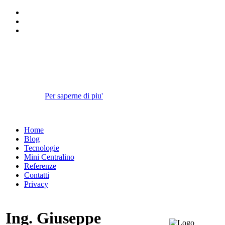
I cookies ci aiutano a fornire i nostri
servizi.
Continuando la navigazione sul sito accetti l'utilizzo dei cookies da
parte nostra.
Per saperne di piu'
Approvo
Home
Blog
Tecnologie
Mini Centralino
Referenze
Contatti
Privacy
Ing. Giuseppe