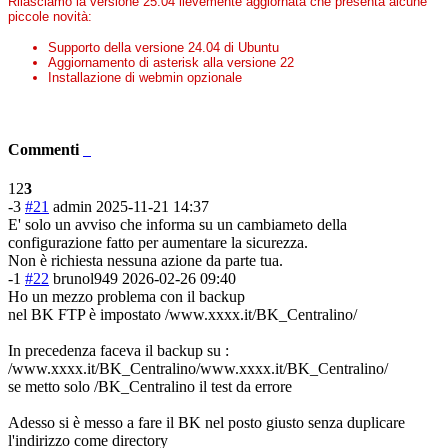
Rilasciamo la versione 25.04 lievemente aggiornata che presenta alcune
piccole novità:
Supporto della versione 24.04 di Ubuntu
Aggiornamento di asterisk alla versione 22
Installazione di webmin opzionale
Commenti
1
2
3
-3
#21
admin
2025-11-21 14:37
E' solo un avviso che informa su un cambiameto della
configurazione fatto per aumentare la sicurezza.
Non è richiesta nessuna azione da parte tua.
-1
#22
brunol949
2026-02-26 09:40
Ho un mezzo problema con il backup
nel BK FTP è impostato /www.xxxx.it/BK_Centralino/
In precedenza faceva il backup su :
/www.xxxx.it/BK_Centralino/www.xxxx.it/BK_Centralino/
se metto solo /BK_Centralino il test da errore
Adesso si è messo a fare il BK nel posto giusto senza duplicare
l'indirizzo come directory